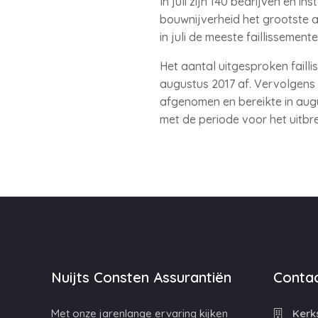
In juli zijn 140 bedrijven en i
bouwnijverheid het grootste aa
in juli de meeste faillissemen
Het aantal uitgesproken failli
augustus 2017 af. Vervolgens b
afgenomen en bereikte in augu
met de periode voor het uitbr
Nuijts Consten Assurantiën
Contac
Met onze jarenlange ervaring kijken
Kerks