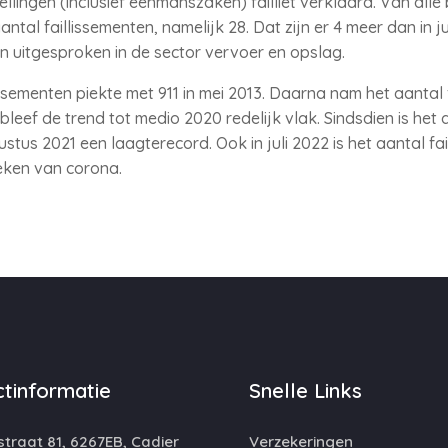
nstellingen (inclusief eenmanszaken) failliet verklaard. Van all
ntal faillissementen, namelijk 28. Dat zijn er 4 meer dan in ju
ten uitgesproken in de sector vervoer en opslag.
ssementen piekte met 911 in mei 2013. Daarna nam het aantal 
leef de trend tot medio 2020 redelijk vlak. Sindsdien is het 
stus 2021 een laagterecord. Ook in juli 2022 is het aantal fa
eken van corona.
tinformatie
Snelle Links
traat 81, 6267EB, Cadier
Verzekeringen