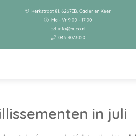
Kerkstraat 81, 6267EB, Cadier en Keer
Ma - Vr 9:00 - 17:00
info@nuco.nl
043-4073020
llissementen in juli