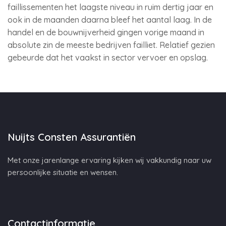
faillissementen het laagste niveau in ruim dertig jaar en
ook in de maanden daarna bleef het aantal laag. In de
handel en de bouwnijverheid gingen vorige maand in
absolute zin de meeste bedrijven failliet. Relatief gezien
gebeurde dat het vaakst in sector vervoer en opslag.
Nuijts Consten Assurantiën
Met onze jarenlange ervaring kijken wij vakkundig naar uw
persoonlijke situatie en wensen.
Contactinformatie