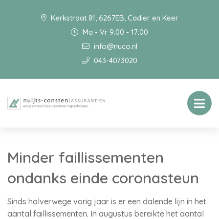
Kerkstraat 81, 6267EB, Cadier en Keer
Ma - Vr 9:00 - 17:00
info@nuco.nl
043-4073020
Minder faillissementen
ondanks einde coronasteun
Sinds halverwege vorig jaar is er een dalende lijn in het
aantal faillissementen. In augustus bereikte het aantal