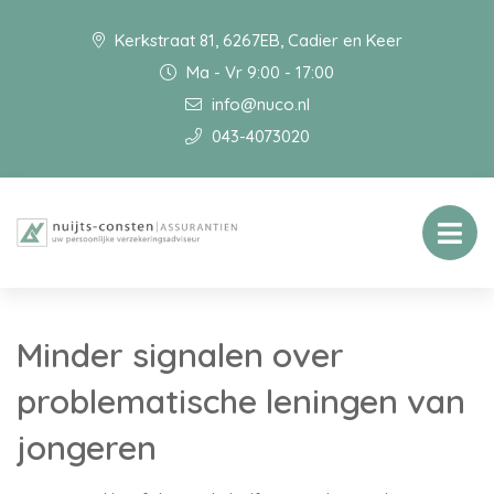
Kerkstraat 81, 6267EB, Cadier en Keer
Ma - Vr 9:00 - 17:00
info@nuco.nl
043-4073020
Minder signalen over
problematische leningen van
jongeren