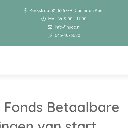
Kerkstraat 81, 6267EB, Cadier en Keer
Ma - Vr 9:00 - 17:00
info@nuco.nl
043-4073020
 Fonds Betaalbare
ngen van start