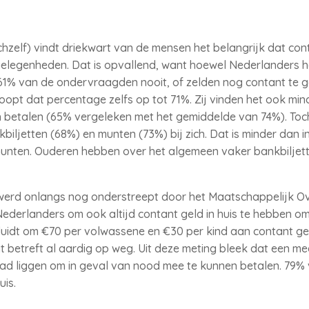
ichzelf) vindt driekwart van de mensen het belangrijk dat cont
elegenheden. Dat is opvallend, want hoewel Nederlanders h
t 61% van de ondervraagden nooit, of zelden nog contant te g
loopt dat percentage zelfs op tot 71%. Zij vinden het ook mi
en betalen (65% vergeleken met het gemiddelde van 74%). Toc
ljetten (68%) en munten (73%) bij zich. Dat is minder dan i
% munten. Ouderen hebben over het algemeen vaker bankbilje
werd onlangs nog onderstreept door het Maatschappelijk Ov
Nederlanders om ook altijd contant geld in huis te hebben o
s luidt om €70 per volwassene en €30 per kind aan contant g
t betreft al aardig op weg. Uit deze meting bleek dat een 
 had liggen om in geval van nood mee te kunnen betalen. 79
uis.