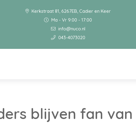
Kerkstraat 81, 6267EB, Cadier en Keer
Ma - Vr 9:00 - 17:00
info@nuco.nl
043-4073020
ers blijven fan van