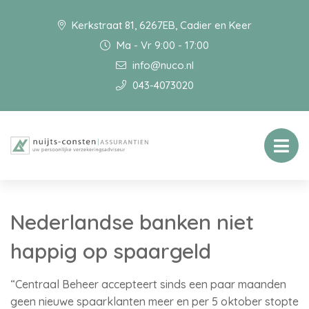
Kerkstraat 81, 6267EB, Cadier en Keer
Ma - Vr 9:00 - 17:00
info@nuco.nl
043-4073020
Nederlandse banken niet
happig op spaargeld
“Centraal Beheer accepteert sinds een paar maanden
geen nieuwe spaarklanten meer en per 5 oktober stopte