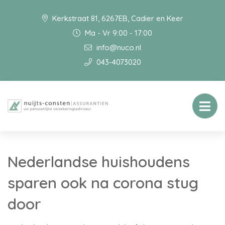
Kerkstraat 81, 6267EB, Cadier en Keer
Ma - Vr 9:00 - 17:00
info@nuco.nl
043-4073020
Nederlandse huishoudens
sparen ook na corona stug
door