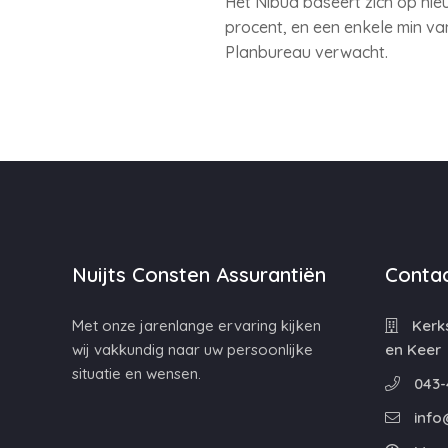
Het Nibud baseert zich op nie
procent, en een enkele min van
Planbureau verwacht.
Nuijts Consten Assurantiën
Contac
Met onze jarenlange ervaring kijken
Kerks
wij vakkundig naar uw persoonlijke
en Keer
situatie en wensen.
043-
info