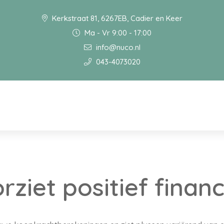
Kerkstraat 81, 6267EB, Cadier en Keer
Ma - Vr 9:00 - 17:00
info@nuco.nl
043-4073020
ziet positief financ