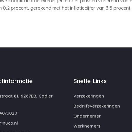
uwe koopkrachtberekeningen en ziet plussen variërend van ee
 0,2 procent, gerekend met het inflatiecijfer van 3,5 procent
tinformatie
Snelle Links
traat 81, 6267EB, Cadier
Verzekeringen
Bedrijfsverzekeringen
4073020
Ondernemer
@nuco.nl
Werknemers