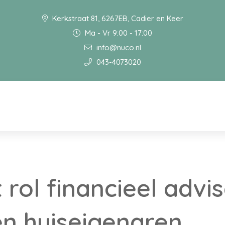
Kerkstraat 81, 6267EB, Cadier en Keer
Ma - Vr 9:00 - 17:00
info@nuco.nl
043-4073020
 rol financieel advis
n huiseigenaren