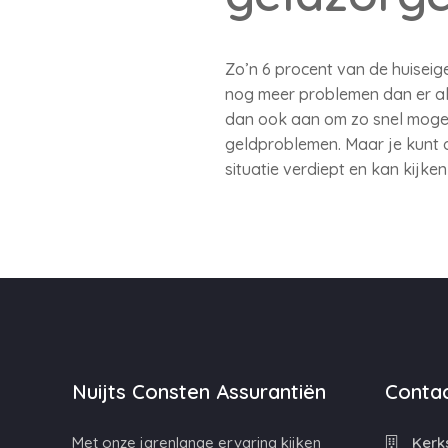
Zo’n 6 procent van de huiseig
nog meer problemen dan er al
dan ook aan om zo snel mogeli
geldproblemen. Maar je kunt oo
situatie verdiept en kan kijke
Nuijts Consten Assurantiën
Contac
Met onze jarenlange ervaring kijken
Kerks