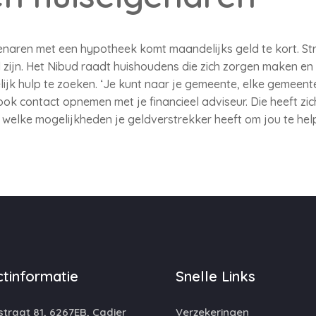
enaren met een hypotheek komt maandelijks geld te kort. Str
 zijn. Het Nibud raadt huishoudens die zich zorgen maken 
jk hulp te zoeken. ‘Je kunt naar je gemeente, elke gemeente 
k contact opnemen met je financieel adviseur. Die heeft zich 
n welke mogelijkheden je geldverstrekker heeft om jou te help
tinformatie
Snelle Links
traat 81, 6267EB, Cadier
Verzekeringen