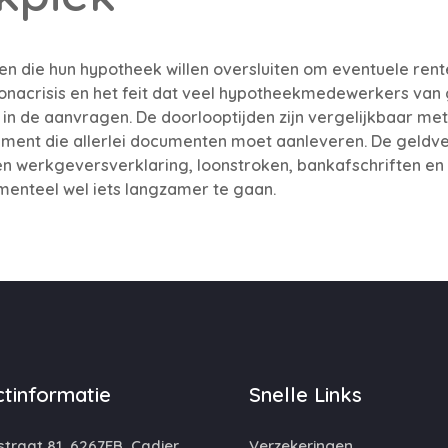
n die hun hypotheek willen oversluiten om eventuele rentes
onacrisis en het feit dat veel hypotheekmedewerkers van 
in de aanvragen. De doorlooptijden zijn vergelijkbaar met v
ument die allerlei documenten moet aanleveren. De geldve
 werkgeversverklaring, loonstroken, bankafschriften en i
menteel wel iets langzamer te gaan.
tinformatie
Snelle Links
traat 81, 6267EB, Cadier
Verzekeringen