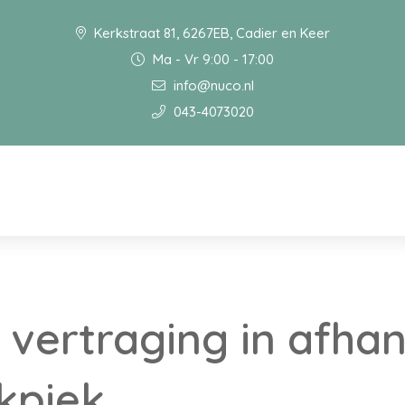
Kerkstraat 81, 6267EB, Cadier en Keer
Ma - Vr 9:00 - 17:00
info@nuco.nl
043-4073020
vertraging in afhan
kpiek