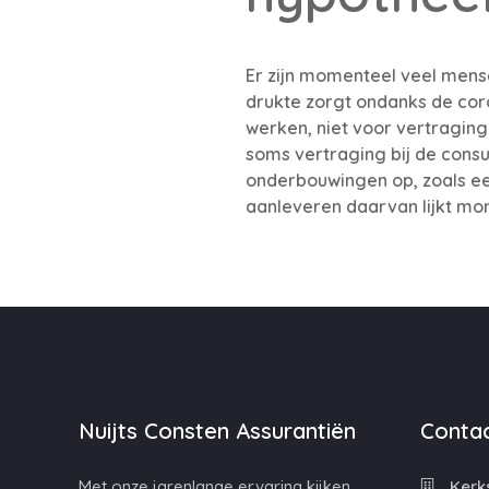
Er zijn momenteel veel mense
drukte zorgt ondanks de cor
werken, niet voor vertraging 
soms vertraging bij de cons
onderbouwingen op, zoals een
aanleveren daarvan lijkt mo
Nuijts Consten Assurantiën
Contac
Met onze jarenlange ervaring kijken
Kerks