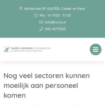
Kerkstraat 81, 6267EB, Cadier en Keer
Ma - Vr 9:00 - 17:00
info@nuco.nl
043-4073020
Nog veel sectoren kunnen
moeilijk aan personeel
komen