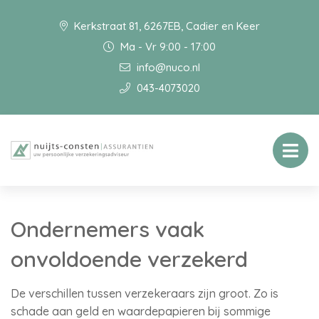
Kerkstraat 81, 6267EB, Cadier en Keer
Ma - Vr 9:00 - 17:00
info@nuco.nl
043-4073020
Ondernemers vaak
onvoldoende verzekerd
De verschillen tussen verzekeraars zijn groot. Zo is
schade aan geld en waardepapieren bij sommige