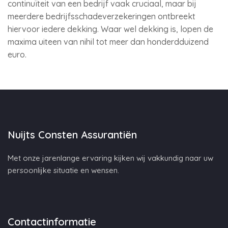
continuïteit van een bedrijf vaak cruciaal, maar bij
meerdere bedrijfsschadeverzekeringen ontbreekt
hiervoor iedere dekking. Waar wel dekking is, lopen de
maxima uiteen van nihil tot meer dan honderdduizend
euro.
Nuijts Consten Assurantiën
Met onze jarenlange ervaring kijken wij vakkundig naar uw
persoonlijke situatie en wensen.
Contactinformatie