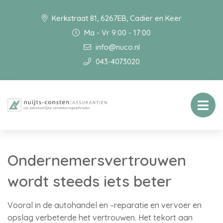
Kerkstraat 81, 6267EB, Cadier en Keer
Ma - Vr 9:00 - 17:00
info@nuco.nl
043-4073020
Ondernemersvertrouwen
wordt steeds iets beter
Vooral in de autohandel en –reparatie en vervoer en
opslag verbeterde het vertrouwen. Het tekort aan