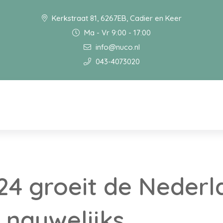
Kerkstraat 81, 6267EB, Cadier en Keer
Ma - Vr 9:00 - 17:00
info@nuco.nl
043-4073020
24 groeit de Neder
 nauwelijks