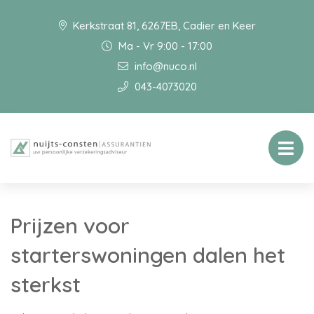
Kerkstraat 81, 6267EB, Cadier en Keer
Ma - Vr 9:00 - 17:00
info@nuco.nl
043-4073020
Prijzen voor
starterswoningen dalen het
sterkst