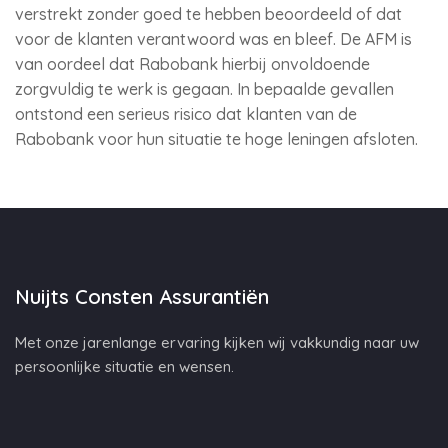
verstrekt zonder goed te hebben beoordeeld of dat
voor de klanten verantwoord was en bleef. De AFM is
van oordeel dat Rabobank hierbij onvoldoende
zorgvuldig te werk is gegaan. In bepaalde gevallen
ontstond een serieus risico dat klanten van de
Rabobank voor hun situatie te hoge leningen afsloten.
Nuijts Consten Assurantiën
Met onze jarenlange ervaring kijken wij vakkundig naar uw
persoonlijke situatie en wensen.