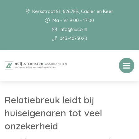
Kerkstraat 81, 6267EB, Cadier en Keer
Ma - Vr 9:00 - 17:00
info@nuco.nl
043-4073020
Relatiebreuk leidt bij
huiseigenaren tot veel
onzekerheid