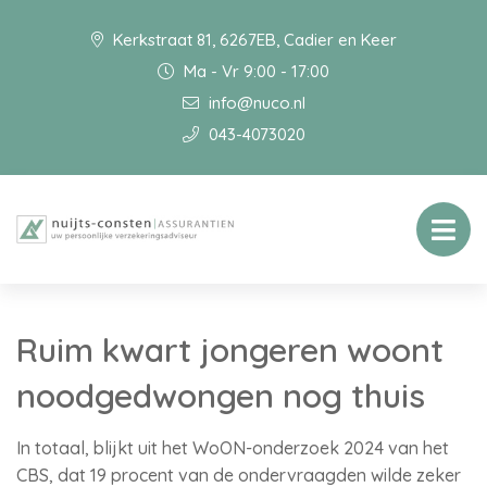
Kerkstraat 81, 6267EB, Cadier en Keer
Ma - Vr 9:00 - 17:00
info@nuco.nl
043-4073020
Ruim kwart jongeren woont
noodgedwongen nog thuis
In totaal, blijkt uit het WoON-onderzoek 2024 van het
CBS, dat 19 procent van de ondervraagden wilde zeker