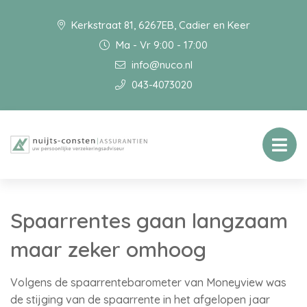
Kerkstraat 81, 6267EB, Cadier en Keer
Ma - Vr 9:00 - 17:00
info@nuco.nl
043-4073020
Spaarrentes gaan langzaam
maar zeker omhoog
Volgens de spaarrentebarometer van Moneyview was
de stijging van de spaarrente in het afgelopen jaar