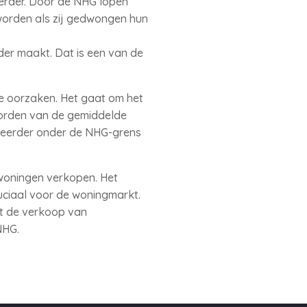
erder. Door de NHG lopen
 worden als zij gedwongen hun
der maakt. Dat is een van de
e oorzaken. Het gaat om het
worden van de gemiddelde
 eerder onder de NHG-grens
woningen verkopen. Het
uciaal voor de woningmarkt.
gt de verkoop van
NHG.