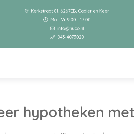
Kerkstraat 81, 6267EB, Cadier en Keer
Ma - Vr 9:00 - 17:00
info@nuco.nl
043-4073020
eer hypotheken me