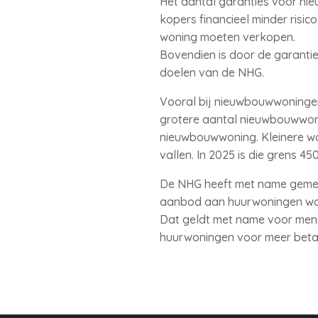
Het aantal garanties voor ni
kopers financieel minder risi
woning moeten verkopen.
Bovendien is door de garanti
doelen van de NHG.
Vooral bij nieuwbouwwoningen
grotere aantal nieuwbouwwoni
nieuwbouwwoning. Kleinere wo
vallen. In 2025 is die grens 45
De NHG heeft met name gemen
aanbod aan huurwoningen word
Dat geldt met name voor mens
huurwoningen voor meer betaa