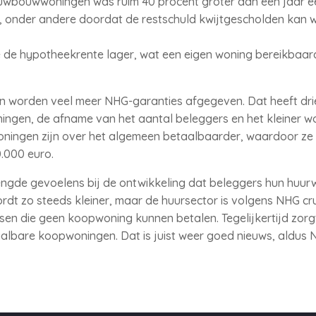
euwbouwwoningen was ruim 40 procent groter dan een jaar e
co, onder andere doordat de restschuld kwijtgescholden kan
e de hypotheekrente lager, wat een eigen woning bereikbaar
 worden veel meer NHG-garanties afgegeven. Dat heeft dri
ngen, de afname van het aantal beleggers en het kleiner 
ningen zijn over het algemeen betaalbaarder, waardoor ze
0.000 euro.
gde gevoelens bij de ontwikkeling dat beleggers hun huur
t zo steeds kleiner, maar de huursector is volgens NHG cr
en die geen koopwoning kunnen betalen. Tegelijkertijd zor
lbare koopwoningen. Dat is juist weer goed nieuws, aldus 