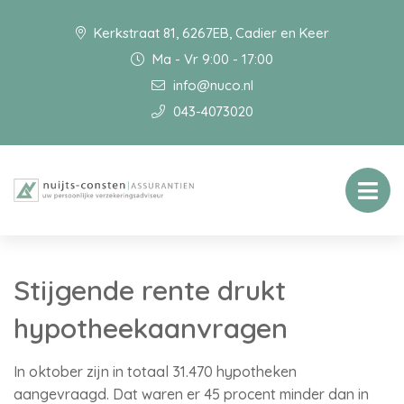
Kerkstraat 81, 6267EB, Cadier en Keer
Ma - Vr 9:00 - 17:00
info@nuco.nl
043-4073020
Stijgende rente drukt
hypotheekaanvragen
In oktober zijn in totaal 31.470 hypotheken
aangevraagd. Dat waren er 45 procent minder dan in