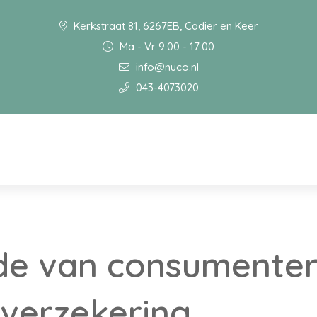
Kerkstraat 81, 6267EB, Cadier en Keer
Ma - Vr 9:00 - 17:00
info@nuco.nl
043-4073020
de van consumenten
verzekering