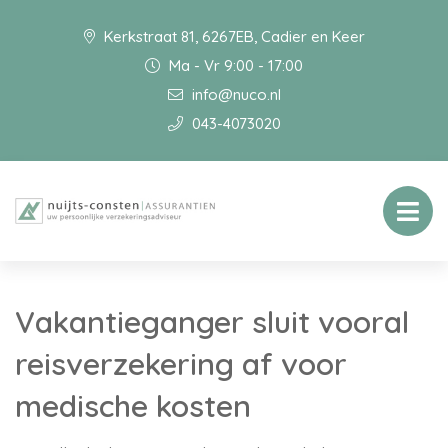
Kerkstraat 81, 6267EB, Cadier en Keer
Ma - Vr 9:00 - 17:00
info@nuco.nl
043-4073020
Vakantieganger sluit vooral
reisverzekering af voor
medische kosten