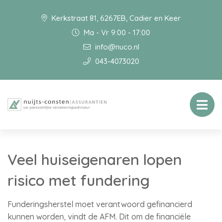
Kerkstraat 81, 6267EB, Cadier en Keer
Ma - Vr 9:00 - 17:00
info@nuco.nl
043-4073020
Veel huiseigenaren lopen
risico met fundering
Funderingsherstel moet verantwoord gefinancierd
kunnen worden, vindt de AFM. Dit om de financiële