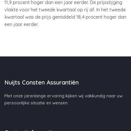
11,9 procent hoger dan een jaar eerder. De prijsstijging
vlakte voor het tweede kwartaal op rij af. In het tweede
kwartaal was de prijs gemiddeld 18,4 procent hoger dan
een jaar eerder.
Nuijts Consten Assurantiën
Met onze jarenlange ervaring kijken wij vakkundig naar uw
persoonlijke situatie en wensen.