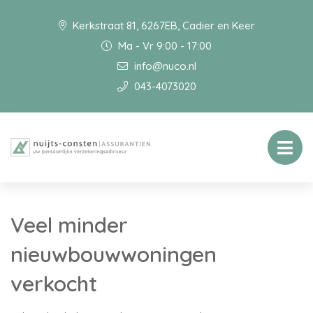
Kerkstraat 81, 6267EB, Cadier en Keer
Ma - Vr 9:00 - 17:00
info@nuco.nl
043-4073020
Veel minder
nieuwbouwwoningen
verkocht