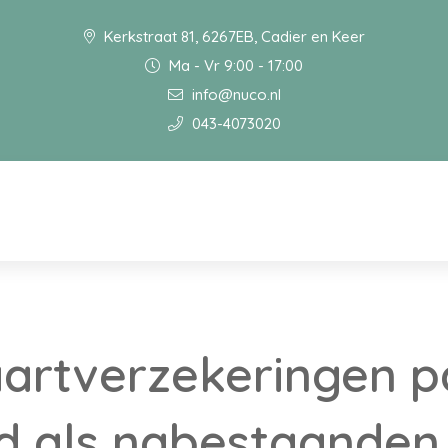
Kerkstraat 81, 6267EB, Cadier en Keer
Ma - Vr 9:00 - 17:00
info@nuco.nl
043-4073020
aartverzekeringen p
d als nabestaanden