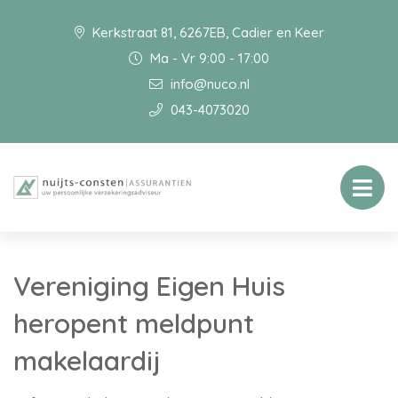
Kerkstraat 81, 6267EB, Cadier en Keer
Ma - Vr 9:00 - 17:00
info@nuco.nl
043-4073020
Vereniging Eigen Huis
heropent meldpunt
makelaardij