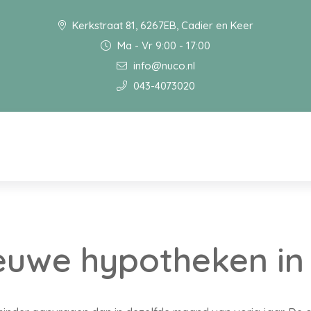
Kerkstraat 81, 6267EB, Cadier en Keer
Ma - Vr 9:00 - 17:00
info@nuco.nl
043-4073020
euwe hypotheken in