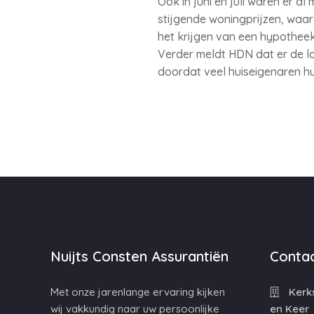
Ook in juni en juli waren er a
stijgende woningprijzen, wa
het krijgen van een hypotheek
Verder meldt HDN dat er de la
doordat veel huiseigenaren h
Nuijts Consten Assurantiën
Contac
Met onze jarenlange ervaring kijken
Kerks
wij vakkundig naar uw persoonlijke
en Keer