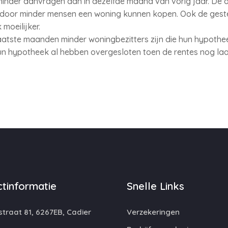
l minder aanvragen dan in dezelfde maand van vorig jaar. De 
ardoor minder mensen een woning kunnen kopen. Ook de ges
 moeilijker.
atste maanden minder woningbezitters zijn die hun hypothee
un hypotheek al hebben overgesloten toen de rentes nog la
tinformatie
Snelle Links
traat 81, 6267EB, Cadier
Verzekeringen