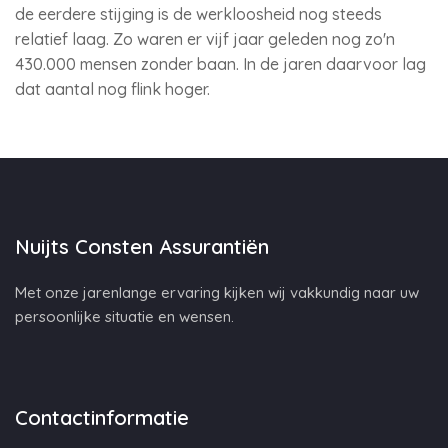
de eerdere stijging is de werkloosheid nog steeds
relatief laag. Zo waren er vijf jaar geleden nog zo'n
430.000 mensen zonder baan. In de jaren daarvoor lag
dat aantal nog flink hoger.
Nuijts Consten Assurantiën
Met onze jarenlange ervaring kijken wij vakkundig naar uw
persoonlijke situatie en wensen.
Contactinformatie