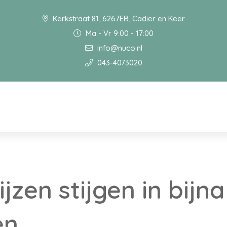
Kerkstraat 81, 6267EB, Cadier en Keer
Ma - Vr 9:00 - 17:00
info@nuco.nl
043-4073020
zen stijgen in bijna
en