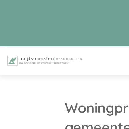
Woningprij
gemeent