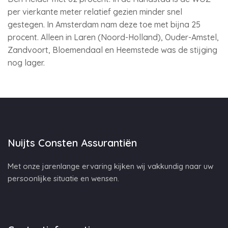
per vierkante meter relatief gezien minder snel
gestegen. In Amsterdam nam deze toe met bijna 25
procent. Alleen in Laren (Noord-Holland), Ouder-Amstel,
Zandvoort, Bloemendaal en Heemstede was de stijging
nog lager.
Nuijts Consten Assurantiën
Met onze jarenlange ervaring kijken wij vakkundig naar uw
persoonlijke situatie en wensen.