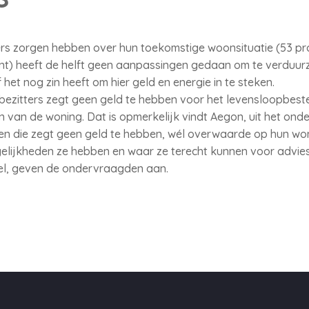
sers zorgen hebben over hun toekomstige woonsituatie (53 pr
cent) heeft de helft geen aanpassingen gedaan om te verduu
f het nog zin heeft om hier geld en energie in te steken.
bezitters zegt geen geld te hebben voor het levensloopbest
van de woning. Dat is opmerkelijk vindt Aegon, uit het onde
en die zegt geen geld te hebben, wél overwaarde op hun won
gelijkheden ze hebben en waar ze terecht kunnen voor advie
pel, geven de ondervraagden aan.