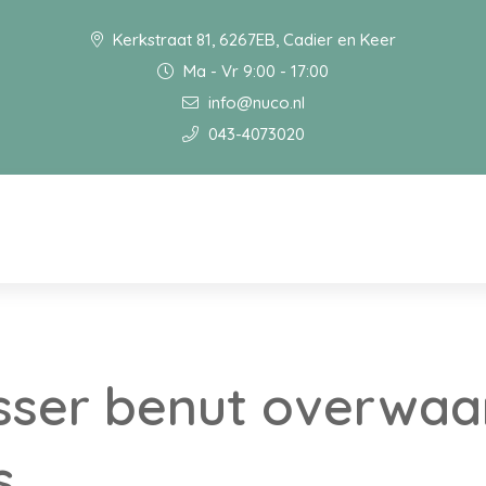
Kerkstraat 81, 6267EB, Cadier en Keer
Ma - Vr 9:00 - 17:00
info@nuco.nl
043-4073020
sser benut overwaa
s