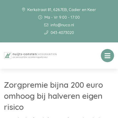
Kerkstraat 81, 6267EB, Cadier en Keer
Ma - Vr 9:00 - 17:00
info@nuco.nl
043-4073020
Zorgpremie bijna 200 euro
omhoog bij halveren eigen
risico