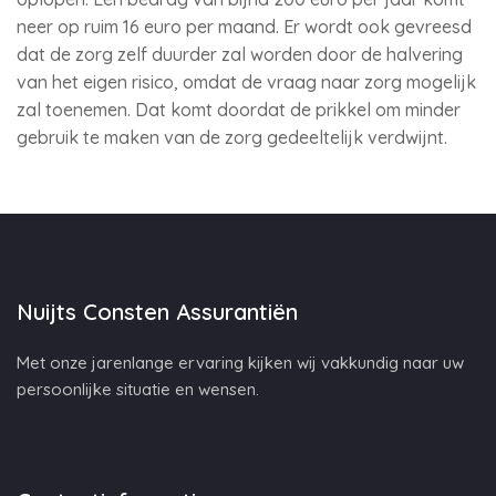
neer op ruim 16 euro per maand. Er wordt ook gevreesd
dat de zorg zelf duurder zal worden door de halvering
van het eigen risico, omdat de vraag naar zorg mogelijk
zal toenemen. Dat komt doordat de prikkel om minder
gebruik te maken van de zorg gedeeltelijk verdwijnt.
Nuijts Consten Assurantiën
Met onze jarenlange ervaring kijken wij vakkundig naar uw
persoonlijke situatie en wensen.