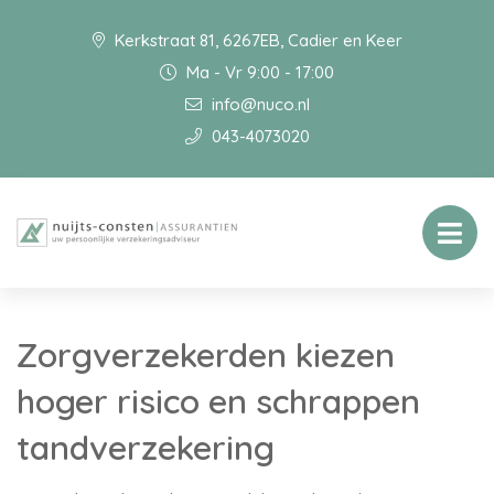
Kerkstraat 81, 6267EB, Cadier en Keer
Ma - Vr 9:00 - 17:00
info@nuco.nl
043-4073020
Zorgverzekerden kiezen
hoger risico en schrappen
tandverzekering