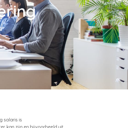
ering
g
salaris is
r kan zijn en bijvoorbeeld uit