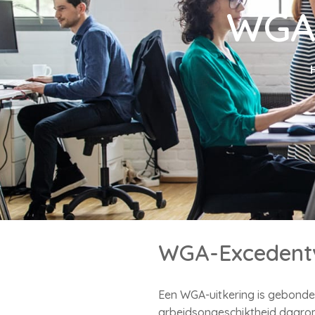
WGA-
WGA-Excedentv
Een WGA-uitkering is gebonde
arbeidsongeschiktheid daarom 