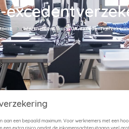
excedentverzek
Home
Werknemers
WGA-excedentverzekerin
erzekering
n aan een bepaald maximum. Voor werknemers met een hoog 
een extra risico omdat de inkomensachteruitgang veel grote