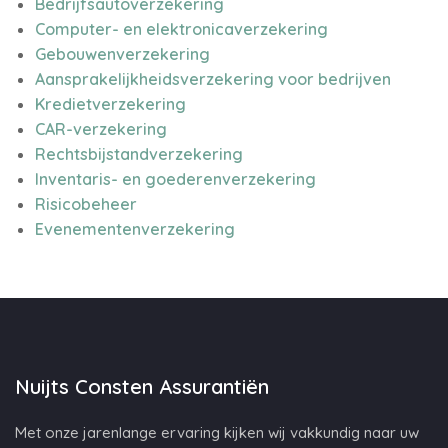
Bedrijfsautoverzekering
Computer- en elektronicaverzekering
Gebouwenverzekering
Aansprakelijkheidsverzekering voor bedrijven
Kredietverzekering
CAR-verzekering
Rechtsbijstandverzekering
Inventaris- en goederenverzekering
Risicobeheer
Evenementenverzekering
Nuijts Consten Assurantiën
Met onze jarenlange ervaring kijken wij vakkundig naar uw