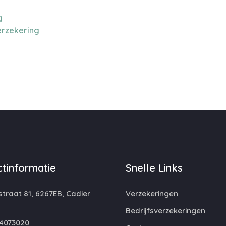
g
erzekering
tinformatie
Snelle Links
traat 81, 6267EB, Cadier
Verzekeringen
Bedrijfsverzekeringen
4073020