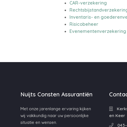
CAR-verzekering
Rechtsbijstandverzekerin
Inventaris- en goederenv
Risicobeheer
Evenementenverzekering
Nuijts Consten Assurantiën
Contac
Met onze jarenlange ervaring kijken
Kerks
wij vakkundig naar uw persoonlijke
en Keer
situatie en wensen.
043-