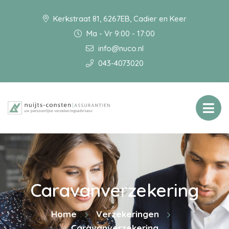
Kerkstraat 81, 6267EB, Cadier en Keer
Ma - Vr 9:00 - 17:00
info@nuco.nl
043-4073020
Caravanverzekering
Home
Verzekeringen
Caravanverzekering