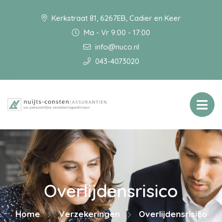
Kerkstraat 81, 6267EB, Cadier en Keer
Ma - Vr 9:00 - 17:00
info@nuco.nl
043-4073020
Overlijdensrisico
Home
Verzekeringen
Overlijdensrisico